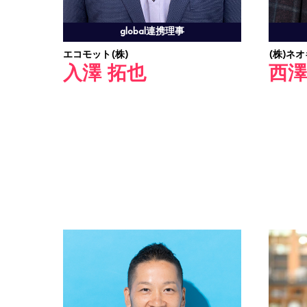
global連携理事
エコモット(株)
(株)ネ
入澤 拓也
西澤