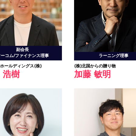
副会長
マーコム/ファイナンス理事
ラーニング理事
ホールディングス(株)
(株)北国からの贈り物
 浩樹
加藤 敏明