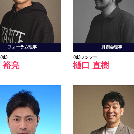
フォーラム理事
月例会理事
(株)
(株)フジソー
 裕亮
樋口 直樹