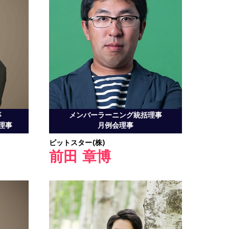
事
メンバーラーニング統括理事
理事
月例会理事
ビットスター(株)
前田 章博