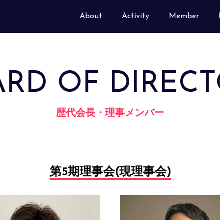
About
Activity
Member
RD OF DIREC
歴代会長・理事メンバー
第5期理事会(現理事会)