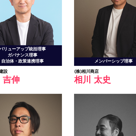
バリューアップ統括理事
ガバナンス理事
自治体・政策連携理事
メンバーシップ理事
伸建設
(株)相川商店
 吉伸
相川 太史