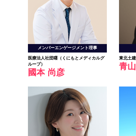
メンバーエンゲージメント理事
医療法人社団曙（くにもとメディカルグ
東北土建
ループ）
青山
國本 尚彦