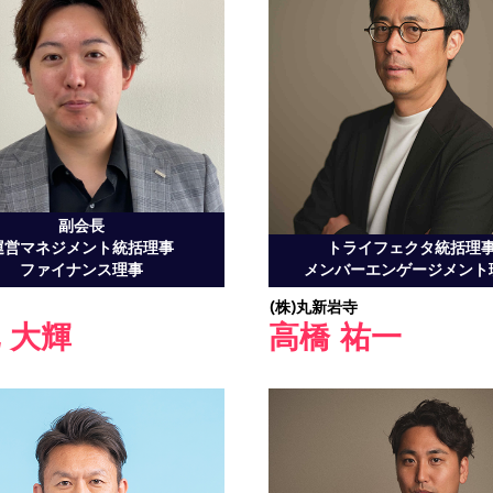
副会長
トライフェクタ統括理
運営マネジメント統括理事
メンバーエンゲージメント
ファイナンス理事
(株)丸新岩寺
高橋 祐一
 大輝