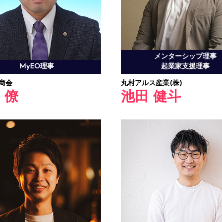
メンターシップ理事
MyEO理事
起業家支援理事
木商会
丸村アルス産業(株)
 僚
池田 健斗