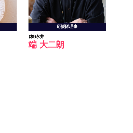
応援隊理事
(株)永井
端 大二朗