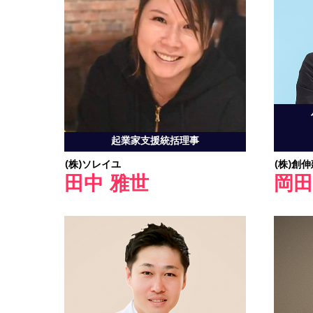
起業家支援統括理事
(株)ソレイユ
(株)創
田中 雅世
岡田