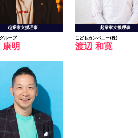
起業家支援理事
起業家支援理事
Rグループ
こどもカンパニー(株)
 康明
渡辺 和寛