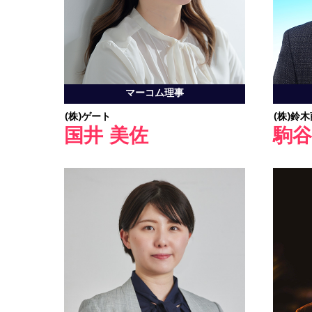
マーコム理事
(株)ゲート
(株)鈴
国井 美佐
駒谷